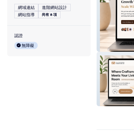
網域連結
進階網站設計
網站指導
尚有 8 項
認證
無障礙
EVOLVE ON PU
Custom TV Unit