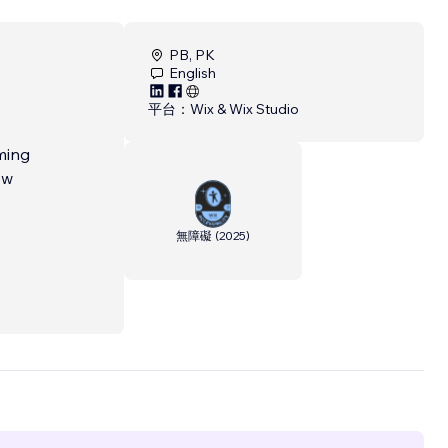
PB, PK
English
平台：
Wix & Wix Studio
ming
ow
無障礙
(
2025
)