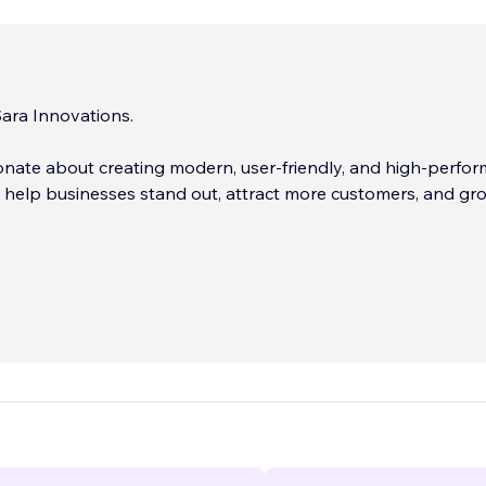
ara Innovations.
nate about creating modern, user-friendly, and high-perfor
 help businesses stand out, attract more customers, and gr
in:
...