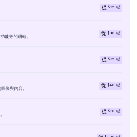
$350
起
從
$800
起
從
階功能等的網站。
$350
起
從
$400
起
從
有的圖像與內容。
$200
起
從
現。
$1,000
起