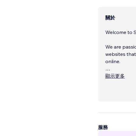
關於
Welcome to S
We are passio
websites that
online.
We specialize 
顯示更多
服務