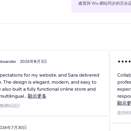
建置與 Wix 網站同步的完
lexander
2026年8月3日
pectations for my website, and Sara delivered
Collab
 The design is elegant, modern, and easy to
profes
 also built a fully functional online store and
expect
ultilingual
...
顯示更多
respon
顯示
般網站設計
提供的
2026年7月30日