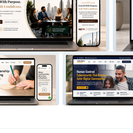
RPOSE
Genose
s
Cyber Compass Consulting