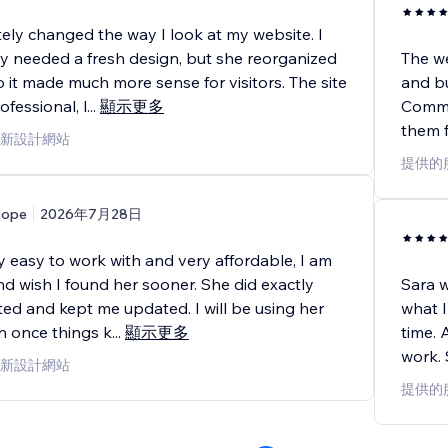
ely changed the way I look at my website. I
ly needed a fresh design, but she reorganized
The w
 it made much more sense for visitors. The site
and bu
fessional, l
...
顯示更多
Commu
them f
新設計網站
提供的
ope
2026年7月28日
y easy to work with and very affordable, I am
nd wish I found her sooner. She did exactly
Sara w
ed and kept me updated. I will be using her
what I
n once things k
...
顯示更多
time. 
work.
新設計網站
提供的