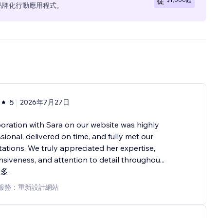
從
全品牌化行動應用程式。
5
2026年7月27日
oration with Sara on our website was highly
sional, delivered on time, and fully met our
ations. We truly appreciated her expertise,
siveness, and attention to detail throughou
...
更多
服務：重新設計網站