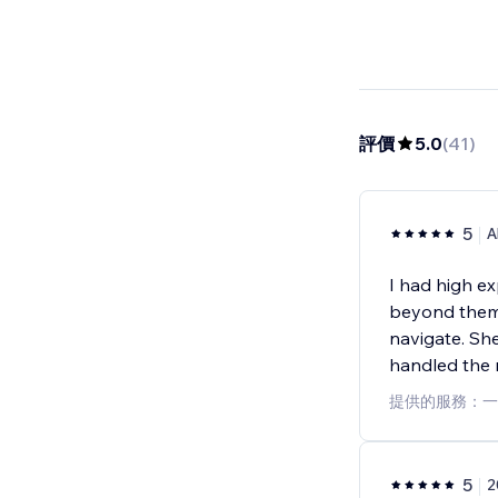
評價
5.0
(
41
)
5
A
I had high ex
beyond them.
navigate. She
handled the m
提供的服務：一
5