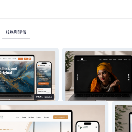
服務與評價
Lujain Mirza Photography