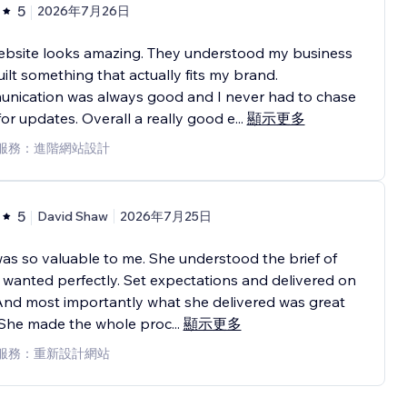
5
2026年7月26日
ebsite looks amazing. They understood my business
ilt something that actually fits my brand.
nication was always good and I never had to chase
or updates. Overall a really good e
...
顯示更多
服務：進階網站設計
5
David Shaw
2026年7月25日
as so valuable to me. She understood the brief of
 wanted perfectly. Set expectations and delivered on
And most importantly what she delivered was great
 She made the whole proc
...
顯示更多
服務：重新設計網站