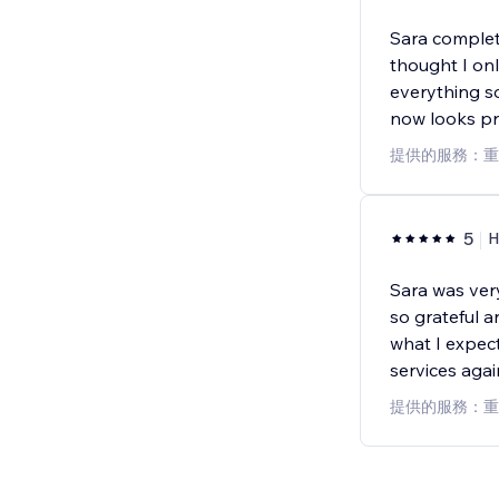
Sara complet
thought I on
everything so
now looks pro
提供的服務：重
5
H
Sara was ver
so grateful a
what I expect
services agai
提供的服務：重