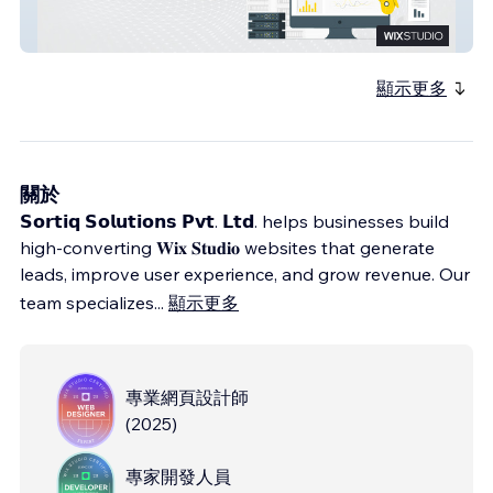
analysis24
顯示更多
關於
𝗦𝗼𝗿𝘁𝗶𝗾 𝗦𝗼𝗹𝘂𝘁𝗶𝗼𝗻𝘀 𝗣𝘃𝘁. 𝗟𝘁𝗱. helps businesses build
high-converting 𝐖𝐢𝐱 𝐒𝐭𝐮𝐝𝐢𝐨 websites that generate
leads, improve user experience, and grow revenue. Our
team specializes
...
顯示更多
專業網頁設計師
(
2025
)
專家開發人員