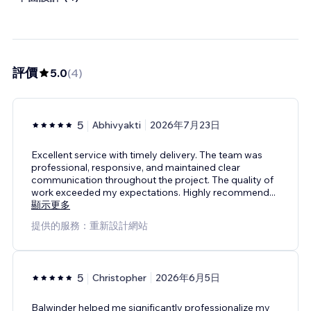
評價
5.0
(
4
)
5
Abhivyakti
2026年7月23日
Excellent service with timely delivery. The team was
professional, responsive, and maintained clear
communication throughout the project. The quality of
work exceeded my expectations. Highly recommend
...
顯示更多
提供的服務：重新設計網站
5
Christopher
2026年6月5日
Balwinder helped me significantly professionalize my