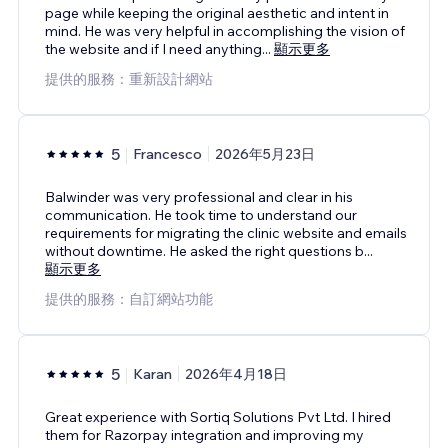
page while keeping the original aesthetic and intent in
mind. He was very helpful in accomplishing the vision of
the website and if I need anything
...
顯示更多
提供的服務：重新設計網站
5
Francesco
2026年5月23日
Balwinder was very professional and clear in his
communication. He took time to understand our
requirements for migrating the clinic website and emails
without downtime. He asked the right questions b
...
顯示更多
提供的服務：自訂網站功能
5
Karan
2026年4月18日
Great experience with Sortiq Solutions Pvt Ltd. I hired
them for Razorpay integration and improving my