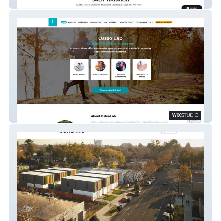
Saby Waraich
osteolab