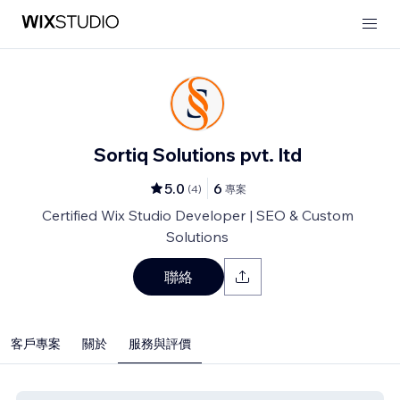
Sortiq Solutions pvt. ltd
5.0
6
(
4
)
專案
Certified Wix Studio Developer | SEO & Custom
Solutions
聯絡
客戶專案
關於
服務與評價