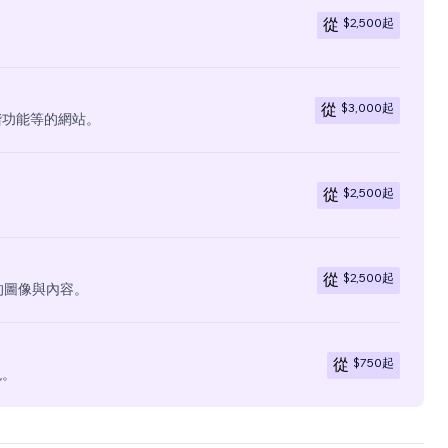
$2,500
起
從
$3,000
起
從
階功能等的網站。
$2,500
起
從
$2,500
起
從
有的圖像與內容。
$750
起
從
現。