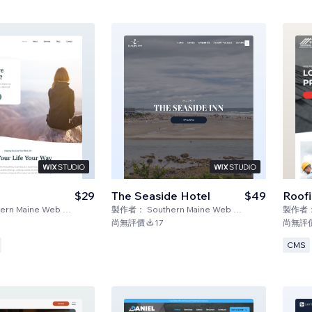
$29
The Seaside Hotel
$49
Roofi
rn Maine Web Design
製作者：
Southern Maine Web Design
製作者
尚無評價
17
尚無評
CMS