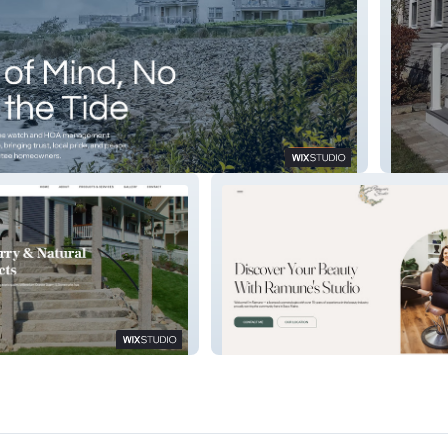
erty Co.
R.I. Ra
te
Ramune's Studio