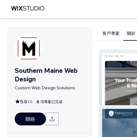
客戶專案
關於
Southern Maine Web
Design
Custom Web Design Solutions
Dan the Gutter
5.0
6
(
1
)
項專案已完成
聯絡