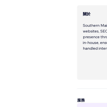
關於
Southern Mai
websites, SEO
presence thr
in-house, ens
handled inte
服務