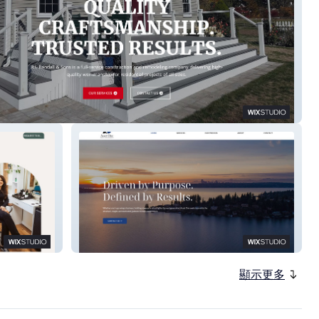
ndall & Sons
Asset One
顯示更多