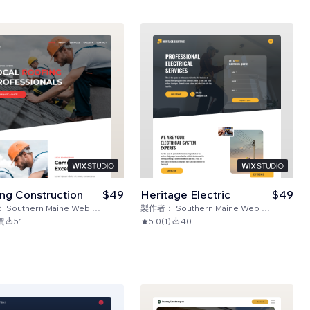
ng Construction
$49
Heritage Electric
$49
：
Southern Maine Web Design
製作者：
Southern Maine Web Design
價
51
5.0
(
1
)
40