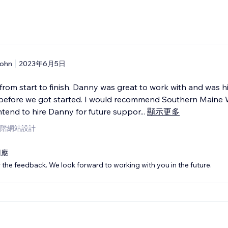
ohn
2023年6月5日
from start to finish. Danny was great to work with and was h
before we got started. I would recommend Southern Maine
ntend to hire Danny for future suppor
...
顯示更多
階網站設計
回應
 the feedback. We look forward to working with you in the future.