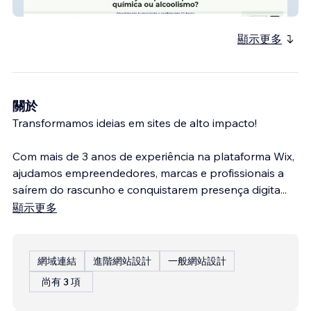
Ct Ressignificar
顯示更多
關於
Transformamos ideias em sites de alto impacto!
Com mais de 3 anos de experiência na plataforma Wix,
ajudamos empreendedores, marcas e profissionais a
saírem do rascunho e conquistarem presença digita
...
顯示更多
網域連結
進階網站設計
一般網站設計
尚有 3 項