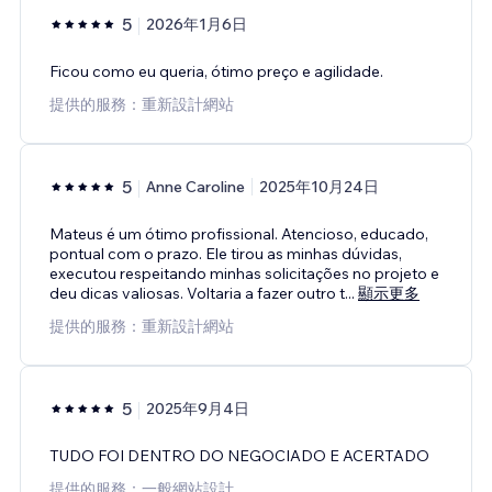
5
2026年1月6日
Ficou como eu queria, ótimo preço e agilidade.
提供的服務：重新設計網站
5
Anne Caroline
2025年10月24日
Mateus é um ótimo profissional. Atencioso, educado,
pontual com o prazo. Ele tirou as minhas dúvidas,
executou respeitando minhas solicitações no projeto e
deu dicas valiosas. Voltaria a fazer outro t
...
顯示更多
提供的服務：重新設計網站
5
2025年9月4日
TUDO FOI DENTRO DO NEGOCIADO E ACERTADO
提供的服務：一般網站設計