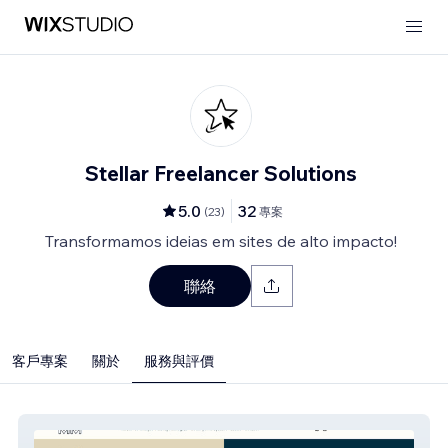
Stellar Freelancer Solutions
5.0
32
(
23
)
專案
Transformamos ideias em sites de alto impacto!
聯絡
客戶專案
關於
服務與評價