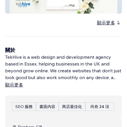
Naturally You Nutrition
顯示更多
關於
TekHive is a web design and development agency
based in Essex, helping businesses in the UK and
beyond grow online. We create websites that don’t just
look good but also work smoothly on any device, a
...
顯示更多
SEO 服務
書面內容
商店最佳化
尚有 24 項
Rainham, GB