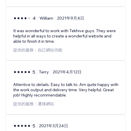
4
William
2021年9月4日
It was wonderful to work with Tekhive guys. They were
helpful in all ways to create a wonderful website and
able to finish it in time.
提供的服務：自訂網站功能
5
Terry
2021年4月12日
Attentive to details. Easy to talk to. Am quite happy with
the work output and delivery time. Very helpful. Great
job! Highly recommendable.
提供的服務：遷移網站
5
2021年3月24日