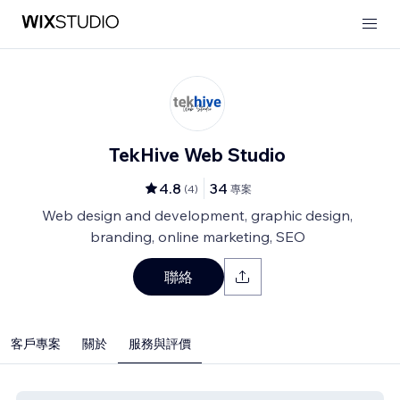
TekHive Web Studio
4.8
34
(
4
)
專案
Web design and development, graphic design,
branding, online marketing, SEO
聯絡
客戶專案
關於
服務與評價