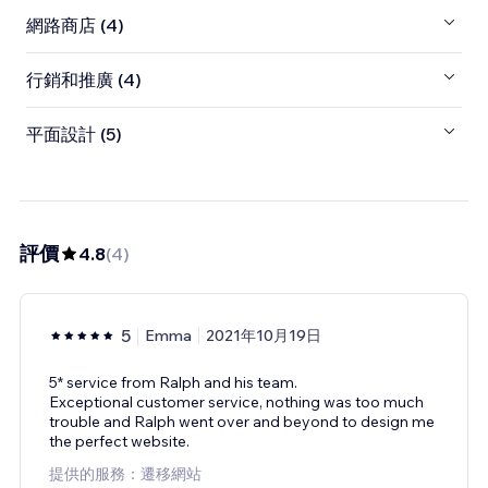
網路商店 (4)
行銷和推廣 (4)
平面設計 (5)
評價
4.8
(
4
)
5
Emma
2021年10月19日
5* service from Ralph and his team.
Exceptional customer service, nothing was too much
trouble and Ralph went over and beyond to design me
the perfect website.
提供的服務：遷移網站