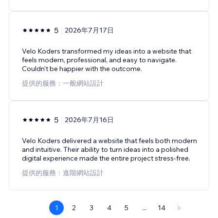
5
2026年7月17日
Velo Koders transformed my ideas into a website that
feels modern, professional, and easy to navigate.
Couldn't be happier with the outcome.
提供的服務：一般網站設計
5
2026年7月16日
Velo Koders delivered a website that feels both modern
and intuitive. Their ability to turn ideas into a polished
digital experience made the entire project stress-free.
提供的服務：進階網站設計
1
2
3
4
5
...
14