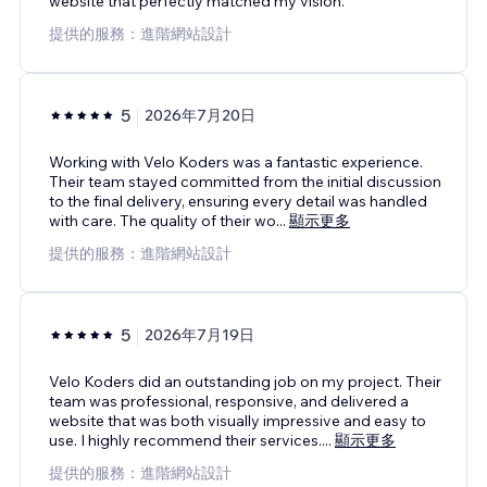
website that perfectly matched my vision.
提供的服務：進階網站設計
5
2026年7月20日
Working with Velo Koders was a fantastic experience.
Their team stayed committed from the initial discussion
to the final delivery, ensuring every detail was handled
with care. The quality of their wo
...
顯示更多
提供的服務：進階網站設計
5
2026年7月19日
Velo Koders did an outstanding job on my project. Their
team was professional, responsive, and delivered a
website that was both visually impressive and easy to
use. I highly recommend their services.
...
顯示更多
提供的服務：進階網站設計