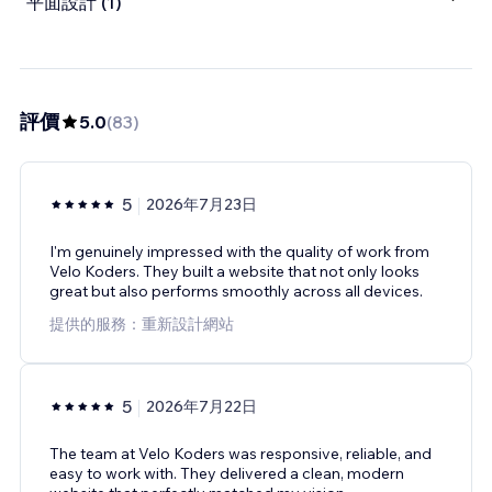
平面設計 (1)
評價
5.0
(
83
)
5
2026年7月23日
I'm genuinely impressed with the quality of work from
Velo Koders. They built a website that not only looks
great but also performs smoothly across all devices.
提供的服務：重新設計網站
5
2026年7月22日
The team at Velo Koders was responsive, reliable, and
easy to work with. They delivered a clean, modern