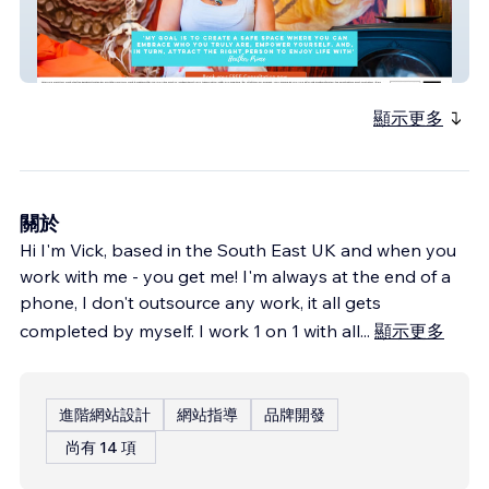
The Rootmaster
顯示更多
關於
Hi I'm Vick, based in the South East UK and when you
work with me - you get me! I'm always at the end of a
phone, I don't outsource any work, it all gets
completed by myself. I work 1 on 1 with all
...
顯示更多
進階網站設計
網站指導
品牌開發
尚有 14 項