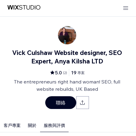
Vick Culshaw Website designer, SEO
Expert, Anya Kilsha LTD
5.0
19
(
2
)
專案
The entrepreneurs right hand woman! SEO, full
website rebuilds, UK Based
聯絡
客戶專案
關於
服務與評價