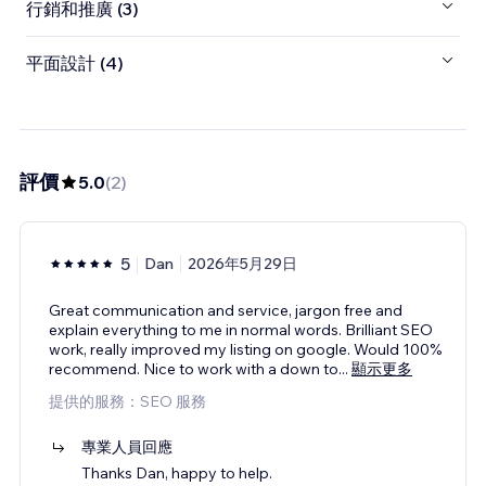
行銷和推廣 (3)
平面設計 (4)
評價
5.0
(
2
)
5
Dan
2026年5月29日
Great communication and service, jargon free and
explain everything to me in normal words. Brilliant SEO
work, really improved my listing on google. Would 100%
recommend. Nice to work with a down to
...
顯示更多
提供的服務：SEO 服務
專業人員回應
Thanks Dan, happy to help.