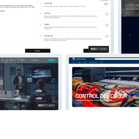
Wulff 
ControldelColor