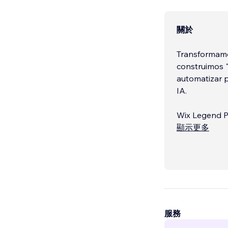
關於
Transformamos
construimos "
automatizar p
IA.
Wix Legend P
顯示更多
Lo que hace
✔ Diseño estr
服務