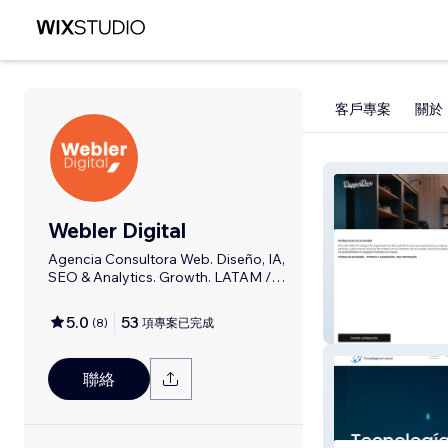
客戶專案
關於
Webler Digital
Agencia Consultora Web. Diseño, IA,
SEO & Analytics. Growth. LATAM /
Chile.
5.0
53
(
8
)
項專案已完成
Dapperdan
聯絡