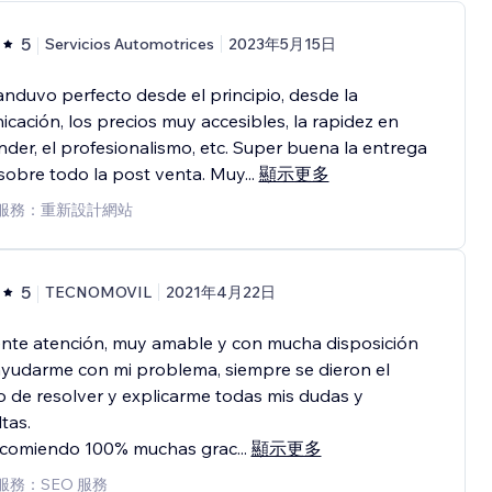
5
Servicios Automotrices
2023年5月15日
nduvo perfecto desde el principio, desde la
cación, los precios muy accesibles, la rapidez en
der, el profesionalismo, etc. Super buena la entrega
sobre todo la post venta. Muy
...
顯示更多
服務：重新設計網站
5
TECNOMOVIL
2021年4月22日
ente atención, muy amable y con mucha disposición
yudarme con mi problema, siempre se dieron el
 de resolver y explicarme todas mis dudas y
tas.
ecomiendo 100% muchas grac
...
顯示更多
服務：SEO 服務