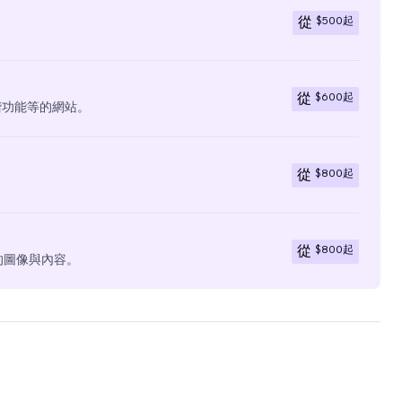
$500
起
從
$600
起
從
階功能等的網站。
$800
起
從
$800
起
從
有的圖像與內容。