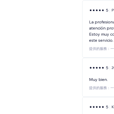
5
P
La profesiona
atención prof
Estoy muy co
este servicio
提供的服務：一
5
2
Muy bien.
提供的服務：一
5
K