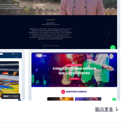
Empowerment
armonium
顯示更多