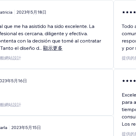
atricia
2023年5月18日
l que me ha asistido ha sido excelente. La
Todo a
esional es cercana, diligente y efectiva.
comuni
ntenta con la decisión que tomé al contratar
respon
. Tanto el diseño d
...
顯示更多
y por 
般網站設計
提供的
023年5月16日
Excel
para a
般網站設計
tiempo
consul
Los r
arla
2023年5月15日
提供的