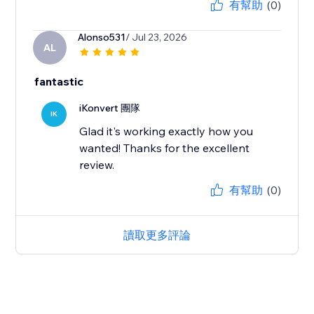
有幫助
(0)
Alonso531
/ Jul 23, 2026
AL
fantastic
iKonvert 團隊
IK
Glad it's working exactly how you
wanted! Thanks for the excellent
review.
有幫助
(0)
讀取更多評論