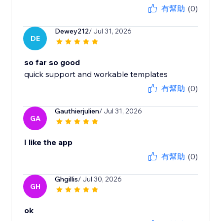
有幫助
(0)
Dewey212
/ Jul 31, 2026
DE
so far so good
quick support and workable templates
有幫助
(0)
Gauthierjulien
/ Jul 31, 2026
GA
I like the app
有幫助
(0)
Ghgillis
/ Jul 30, 2026
GH
ok