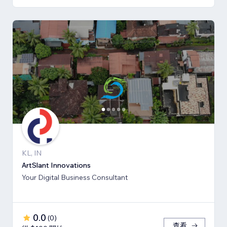
KL, IN
ArtSlant Innovations
Your Digital Business Consultant
0.0
(
0
)
查看