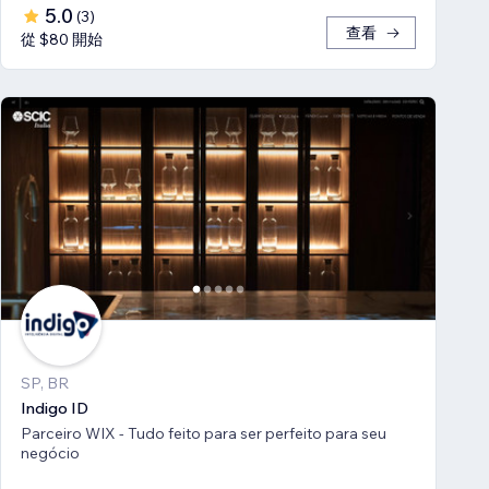
5.0
(
3
)
查看
從 $80 開始
SP, BR
Indigo ID
Parceiro WIX - Tudo feito para ser perfeito para seu
negócio