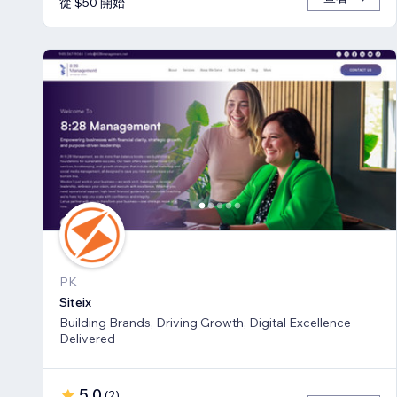
從 $50 開始
PK
Siteix
Building Brands, Driving Growth, Digital Excellence
Delivered
5.0
(
2
)