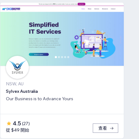
NSW, AU
Sylvex Australia
Our Business is to Advance Yours
4.5
(
27
)
查看
從 $49 開始