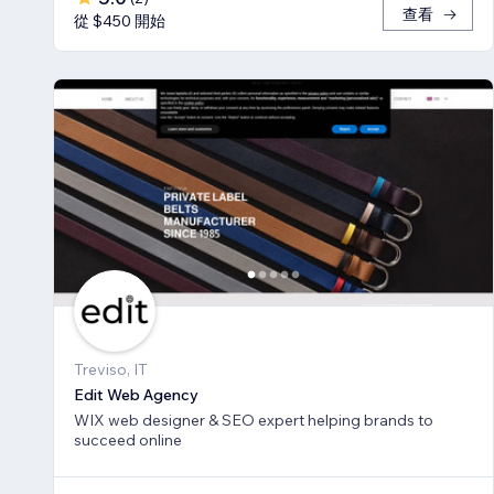
查看
從 $450 開始
Treviso, IT
Edit Web Agency
WIX web designer & SEO expert helping brands to
succeed online