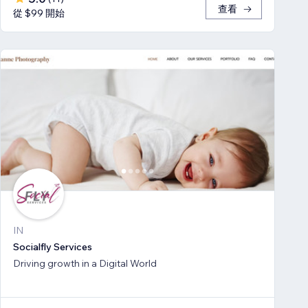
查看
從 $99 開始
IN
Socialfly Services
Driving growth in a Digital World