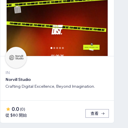
IN
Norvill Studio
Crafting Digital Excellence, Beyond Imagination.
0.0
(
0
)
查看
從 $80 開始