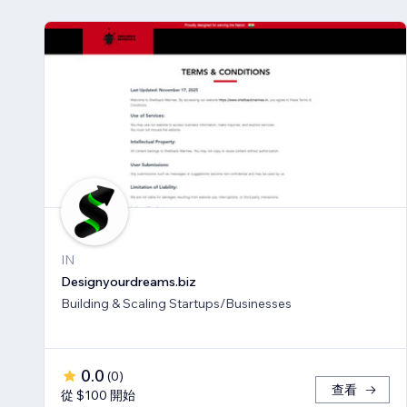
IN
Designyourdreams.biz
Building & Scaling Startups/Businesses
0.0
(
0
)
查看
從 $100 開始