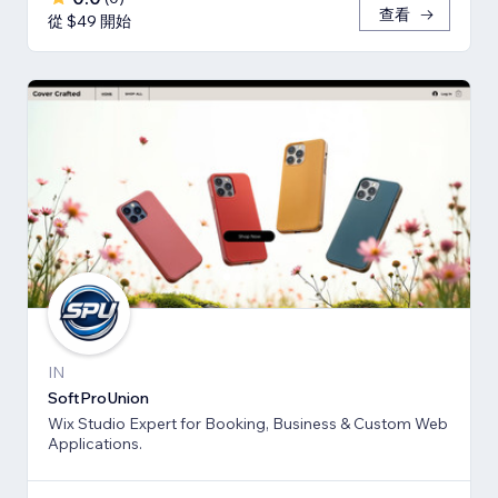
查看
從 $49 開始
IN
SoftProUnion
Wix Studio Expert for Booking, Business & Custom Web
Applications.