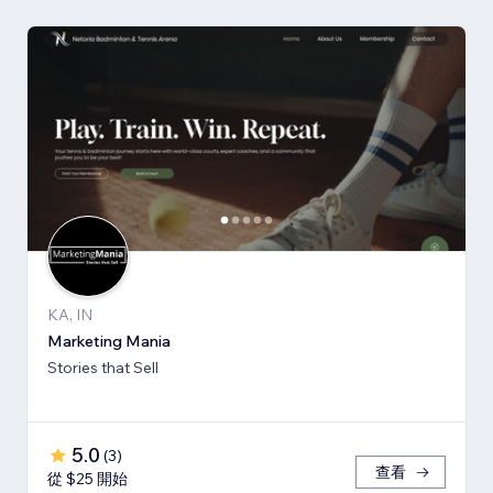
KA, IN
Marketing Mania
Stories that Sell
5.0
(
3
)
查看
從 $25 開始