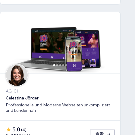
AG, CH
Celestina Jörger
Professionelle und Moderne Webseiten unkompliziert
und kundennah
5.0
(
4
)
查看