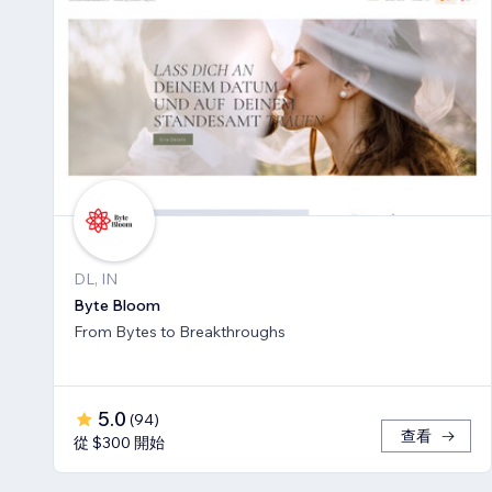
DL, IN
Byte Bloom
From Bytes to Breakthroughs
5.0
(
94
)
查看
從 $300 開始