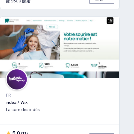
從 $500 開始
FR
indea / Wix
La com des indés !
5.0
(
11
)