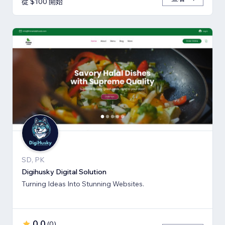
從 $100 開始
SD, PK
Digihusky Digital Solution
Turning Ideas Into Stunning Websites.
0.0
(
0
)