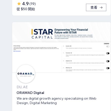
4.9
(
19
)
查看
從 $50 開始
DU, AE
ORAMAD Digital
We are digital growth agency specializing on Web
Design, Digital Marketing