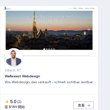
Villach, AT
Wellewest Webdesign
Wix-Webdesign, das verkauft – schnell, sichtbar, leistbar.
5.0
(
2
)
查看
從 $189 開始