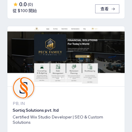
0.0
(
0
)
查看
從 $100 開始
PB, IN
Sortiq Solutions pvt. ltd
Certified Wix Studio Developer | SEO & Custom
Solutions