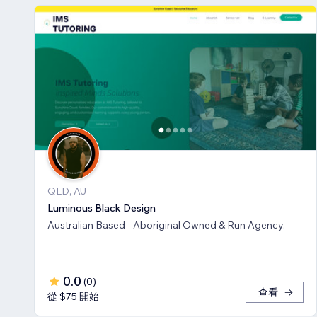
QLD, AU
Luminous Black Design
Australian Based - Aboriginal Owned & Run Agency.
0.0
(
0
)
查看
從 $75 開始