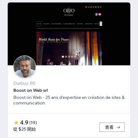
Durbuy, BE
Boost on Web srl
Boost on Web - 25 ans d'expertise en création de sites &
communication
4.9
(
19
)
查看
從 $25 開始