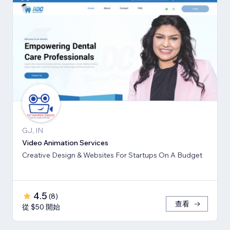
GJ, IN
Video Animation Services
Creative Design & Websites For Startups On A Budget
4.5
(
8
)
查看
從 $50 開始