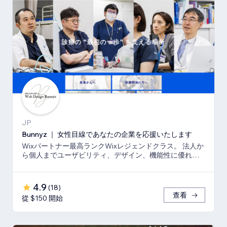
JP
Bunnyz ｜ 女性目線であなたの企業を応援いたします
Wixパートナー最高ランクWixレジェンドクラス。 法人か
ら個人までユーザビリティ、デザイン、機能性に優れた
ウェブサイトをご提供いたします。
4.9
(
18
)
查看
從 $150 開始