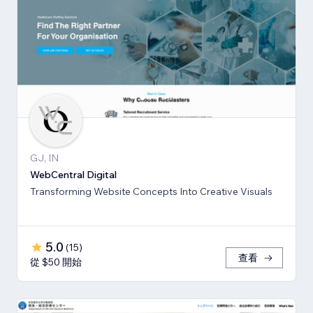
GJ, IN
WebCentral Digital
Transforming Website Concepts Into Creative Visuals
5.0
(
15
)
查看
從 $50 開始