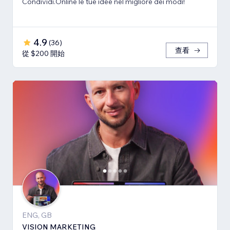
Condividi.Online le tue idee nel migliore dei modi!
4.9
(
36
)
查看
從 $200 開始
ENG, GB
VISION MARKETING