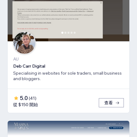
AU
Deb Carr Digital
Specialising in websites for sole traders, small business
and bloggers.
5.0
(
41
)
查看
從 $150 開始