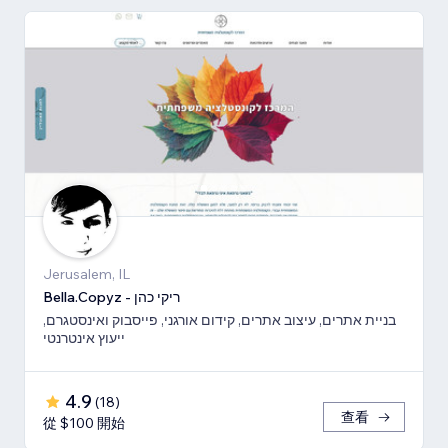
Jerusalem, IL
Bella.Copyz - ריקי כהן
בניית אתרים, עיצוב אתרים, קידום אורגני, פייסבוק ואינסטגרם,
ייעוץ אינטרנטי
4.9
(
18
)
查看
從 $100 開始