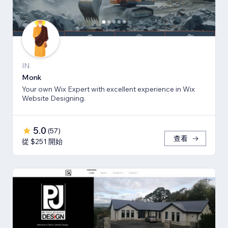
IN
Monk
Your own Wix Expert with excellent experience in Wix
Website Designing.
5.0
(
57
)
查看
從 $251 開始