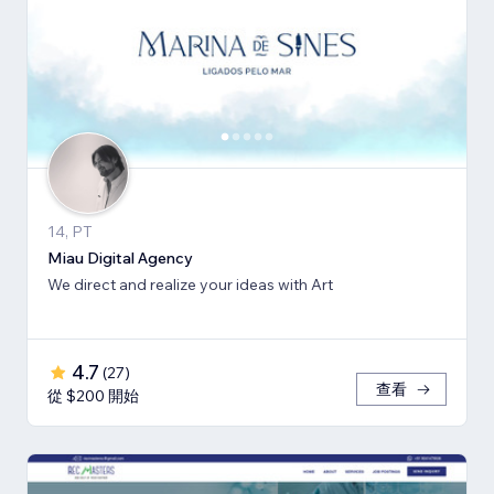
14, PT
Miau Digital Agency
We direct and realize your ideas with Art
4.7
(
27
)
查看
從 $200 開始