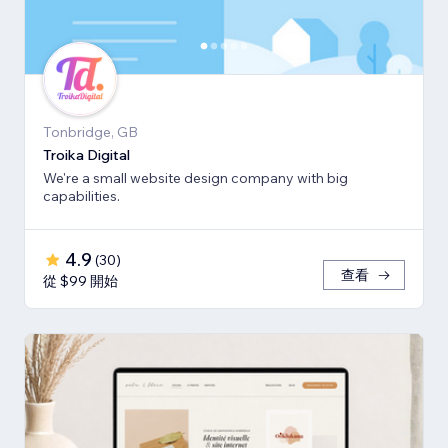
Tonbridge, GB
Troika Digital
We're a small website design company with big
capabilities.
4.9
(
30
)
查看
從 $99 開始