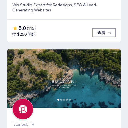
Wix Studio Expert for Redesigns, SEO & Lead-
Generating Websites
5.0
(
115
)
查看
從 $250 開始
İstanbul, TR