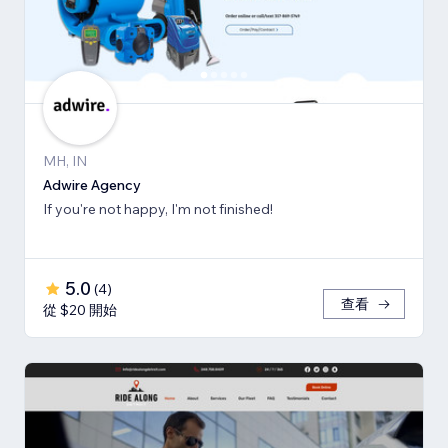
MH, IN
Adwire Agency
If you're not happy, I'm not finished!
5.0
(
4
)
查看
從 $20 開始