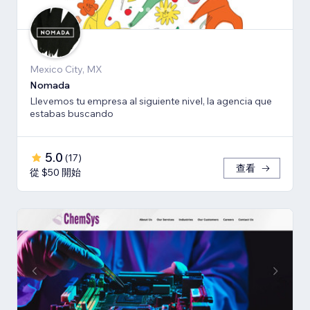
Mexico City, MX
Nomada
Llevemos tu empresa al siguiente nivel, la agencia que
estabas buscando
5.0
(
17
)
查看
從 $50 開始