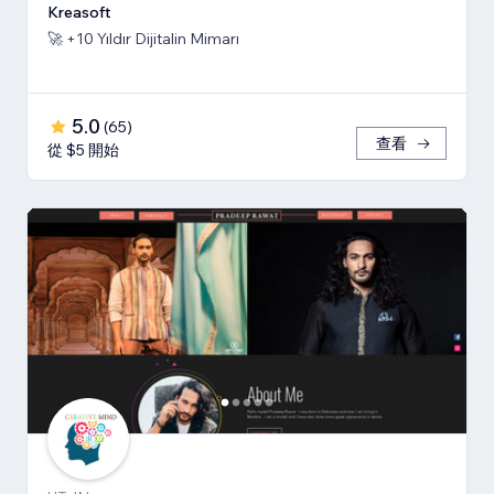
Kreasoft
🚀 +10 Yıldır Dijitalin Mimarı
5.0
(
65
)
查看
從 $5 開始