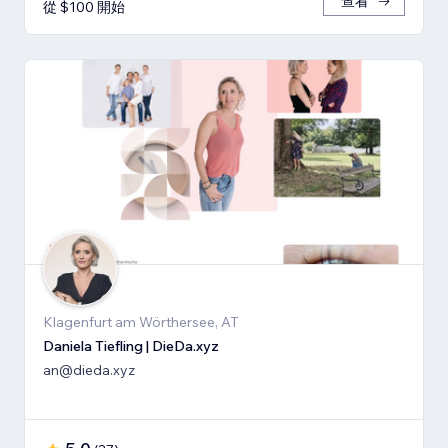
查看
從 $100 開始
Klagenfurt am Wörthersee, AT
Daniela Tiefling | DieDa.xyz
an@dieda.xyz