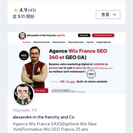
4.9
(
43
)
查看
從 $35 開始
Marseille, FR
alexandre m the frenchy and Co
Agence Wix France SAIO|Diplômé Wix New
York|Formateur Wix SEO France 20 ans