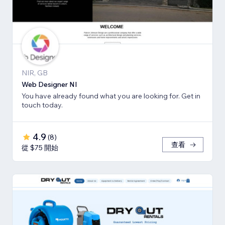
NIR, GB
Web Designer NI
You have already found what you are looking for. Get in
touch today.
4.9
(
8
)
查看
從 $75 開始