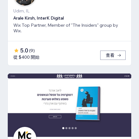
Udim, IL
Arale Kirsh, InterK Digital
Wix Top Partner, Member of "The Insiders" group by
Wix.
5.0
(
9
)
查看
從 $400 開始