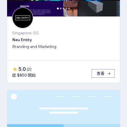
Singapore, SG
Neu Entity
Branding and Marketing
5.0
(
2
)
查看
從 $850 開始