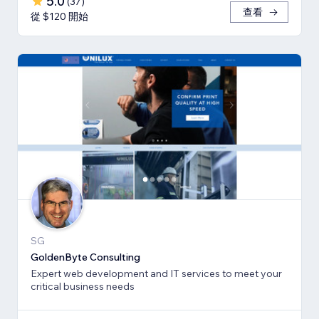
5.0
(
37
)
查看
從 $120 開始
SG
GoldenByte Consulting
Expert web development and IT services to meet your
critical business needs