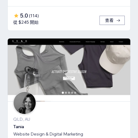
5.0
(
114
)
查看
從 $245 開始
QLD, AU
Tania
Website Design & Digital Marketing