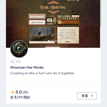
VC, ES
Mountain Heir Media
Creating on Wix is fun! Let's do it together.
5.0
(
35
)
查看
從 $299 開始