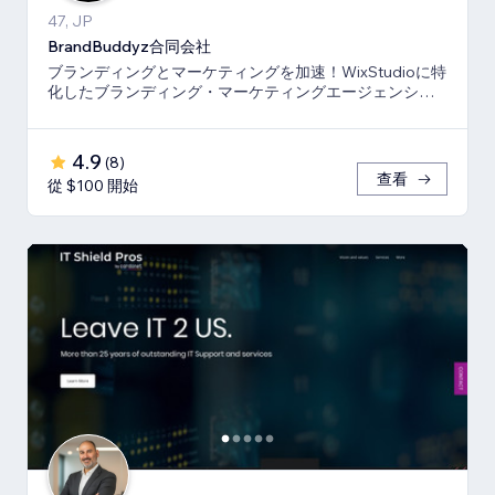
47, JP
BrandBuddyz合同会社
ブランディングとマーケティングを加速！WixStudioに特
化したブランディング・マーケティングエージェンシー
です。
4.9
(
8
)
查看
從 $100 開始