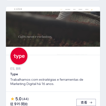
ES, BR
Type
Trabalhamos com estratégias e ferramentas de
Marketing Digital há 16 anos.
5.0
(
44
)
查看
從 $95 開始