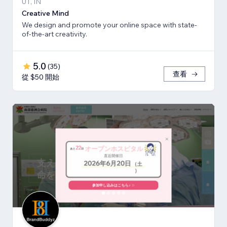
UT, IN
Creative Mind
We design and promote your online space with state-
of-the-art creativity.
5.0
(
35
)
查看
從 $50 開始