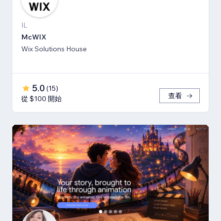
IL
McWIX
Wix Solutions House
5.0
(
15
)
查看
從 $100 開始