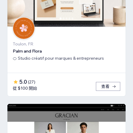
Toulon, FR
Palm and Flora
🍊 Studio créatif pour marques & entrepreneurs
5.0
(
27
)
查看
從 $100 開始