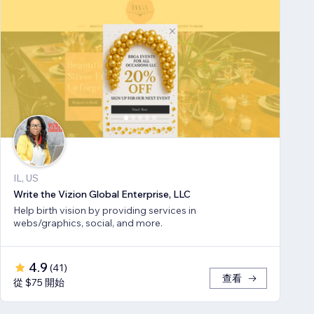
IL, US
Write the Vizion Global Enterprise, LLC
Help birth vision by providing services in
webs/graphics, social, and more.
4.9
(
41
)
查看
從 $75 開始