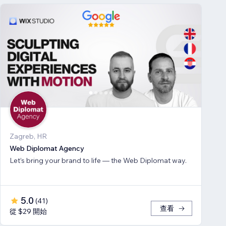
Zagreb, HR
Web Diplomat Agency
Let’s bring your brand to life — the Web Diplomat way.
5.0
(
41
)
查看
從 $29 開始