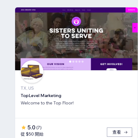
TX, US
TopLevel Marketing
Welcome to the Top Floor!
5.0
(
7
)
查看
從 $50 開始