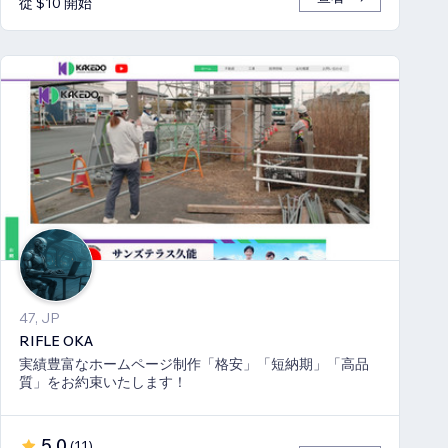
從 $10 開始
47, JP
RIFLE OKA
実績豊富なホームページ制作「格安」「短納期」「高品
質」をお約束いたします！
5.0
(
11
)