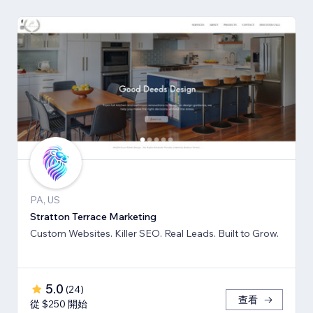
PA, US
Stratton Terrace Marketing
Custom Websites. Killer SEO. Real Leads. Built to Grow.
5.0
(
24
)
查看
從 $250 開始