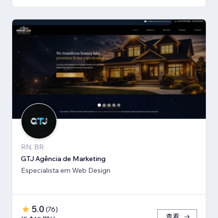
RN, BR
GTJ Agência de Marketing
Especialista em Web Design
5.0
(
76
)
查看