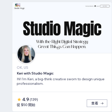
OK, US
Keri with Studio Magic
Hi! I'm Keri, a big-think creative sworn to design unique
professionalism.
4.9
(
139
)
查看
從 $50 開始