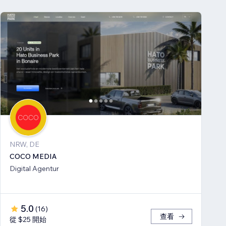
NRW, DE
COCO MEDIA
Digital Agentur
5.0
(
16
)
查看
從 $25 開始