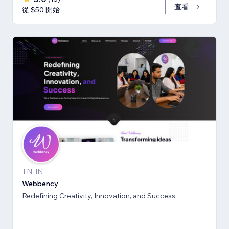
查看
從 $50 開始
TN, IN
Webbency
Redefining Creativity, Innovation, and Success