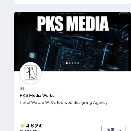
IN
PKS Media Works
Hello! We are WIX's top web designing Agency
4.8
(
84
)
查看