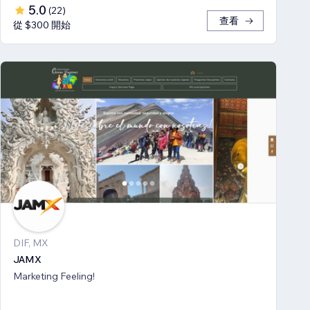
5.0
(
22
)
查看
從 $300 開始
DIF, MX
JAMX
Marketing Feeling!