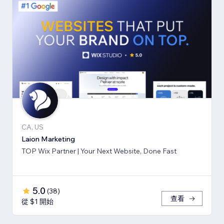
CA, US
Laion Marketing
TOP Wix Partner | Your Next Website, Done Fast
5.0
(
38
)
查看
從 $1 開始