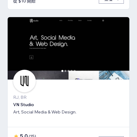
從 $10 開始
RJ, BR
VN Studio
Art, Social Media & Web Design.
5.0
(
15
)