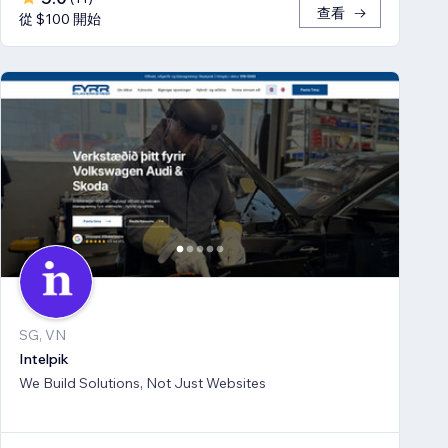
查看
從 $100 開始
SG, VN
Intelpik
We Build Solutions, Not Just Websites