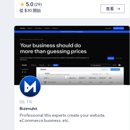
5.0
(
29
)
查看
從 $30 開始
06, TR
Bizimuhit
Professional Wix experts create your website,
eCommerce business, etc.