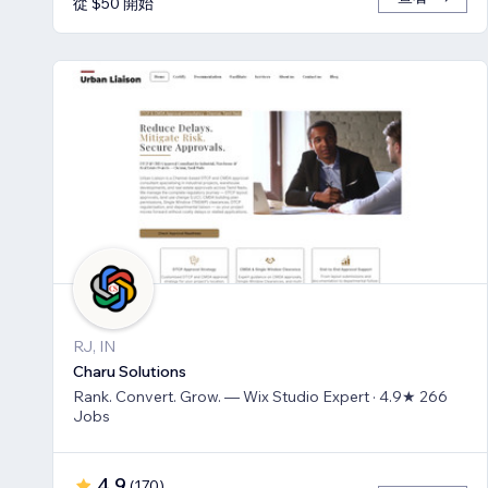
從 $50 開始
RJ, IN
Charu Solutions
Rank. Convert. Grow. — Wix Studio Expert · 4.9★ 266
Jobs
4.9
(
170
)