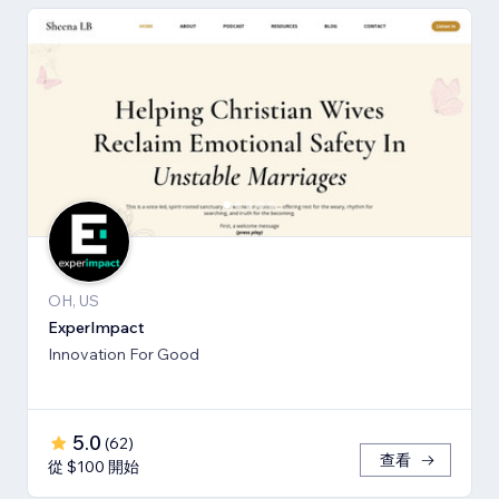
OH, US
ExperImpact
Innovation For Good
5.0
(
62
)
查看
從 $100 開始