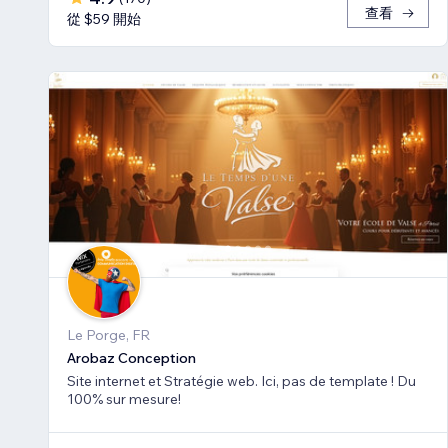
查看
從 $59 開始
Le Porge, FR
Arobaz Conception
Site internet et Stratégie web. Ici, pas de template ! Du
100% sur mesure!