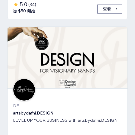
5.0
(
34
)
查看
從 $50 開始
DE
artsbydafni.DESIGN
LEVEL UP YOUR BUSINESS with artsbydafni.DESIGN