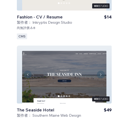
Fashion - CV / Resume
$14
製作者：
Inkryptis Design Studio
尚無評價
8
CMS
The Seaside Hotel
$49
製作者：
Southern Maine Web Design