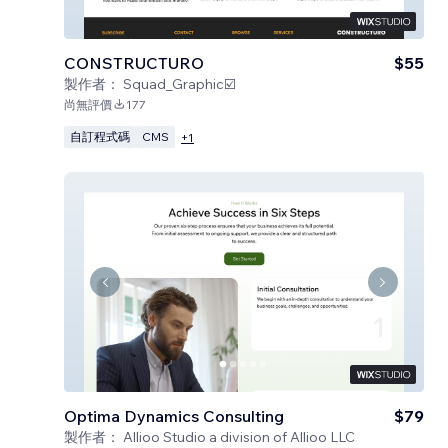
CONSTRUCTURO
$55
製作者：
Squad_Graphic☑️
尚無評價
177
自訂程式碼
CMS
+
1
Optima Dynamics Consulting
$79
製作者：
Allioo Studio a division of Allioo LLC