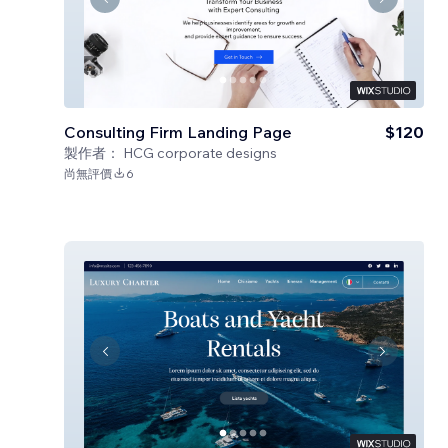
Consulting Firm Landing Page
$120
製作者：
HCG corporate designs
尚無評價
6