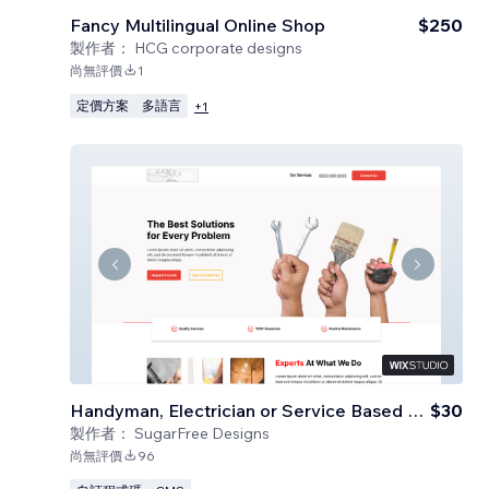
Fancy Multilingual Online Shop
$250
製作者：
HCG corporate designs
尚無評價
1
定價方案
多語言
+
1
Handyman, Electrician or Service Based Business
$30
製作者：
SugarFree Designs
尚無評價
96