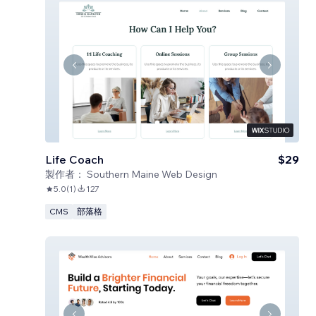
Life Coach
$29
製作者：
Southern Maine Web Design
5.0
(
1
)
127
CMS
部落格