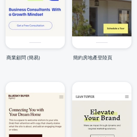
商業顧問 (簡易)
簡約房地產登陸頁