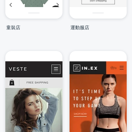
童裝店
運動服店