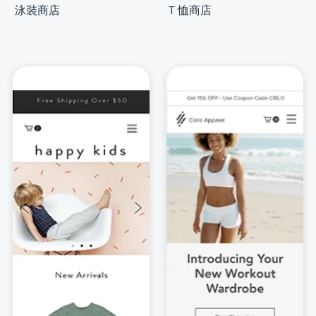
泳裝商店
T 恤商店