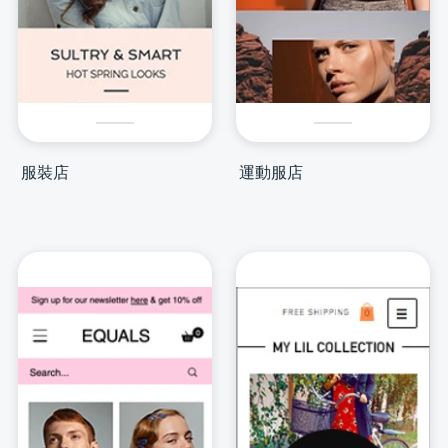
服裝店
運動服店