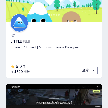
NZ
LITTLE FUJI
Spline 3D Expert | Multidisciplinary Designer
5.0
(
1
)
查看
從 $300 開始