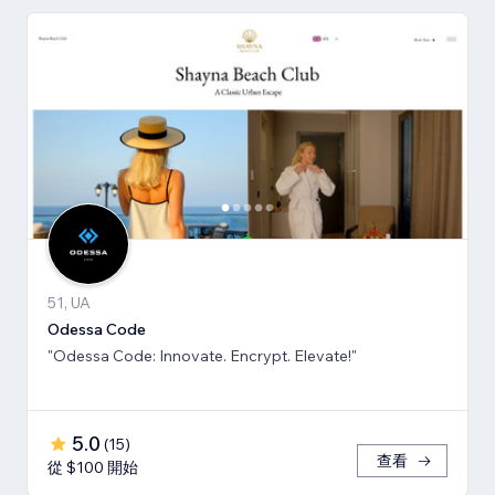
51, UA
Odessa Code
"Odessa Code: Innovate. Encrypt. Elevate!"
5.0
(
15
)
查看
從 $100 開始