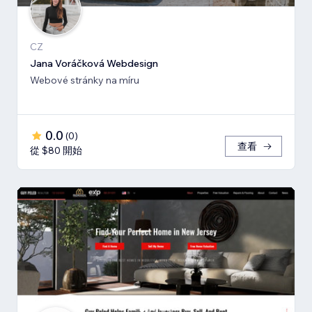
CZ
Jana Voráčková Webdesign
Webové stránky na míru
0.0
(
0
)
查看
從 $80 開始