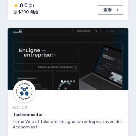
0.0
(
0
)
查看
從 $200 開始
QC, CA
Technomentor
Firme Web et Télécom. EnLigne ton entreprise avec des
économies !