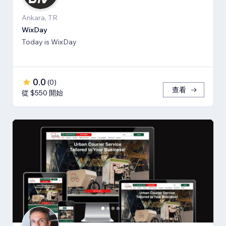
Ankara, TR
WixDay
Today is WixDay
0.0
(
0
)
查看
從 $550 開始