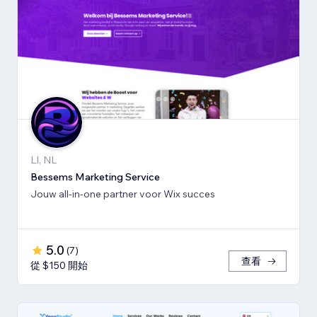
LI, NL
Bessems Marketing Service
Jouw all-in-one partner voor Wix succes
5.0
(
7
)
查看
從 $150 開始