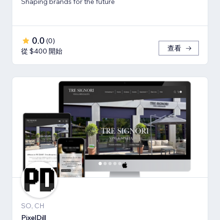
Shaping brands for the future
0.0
(
0
)
查看
從 $400 開始
SO, CH
PixelDill