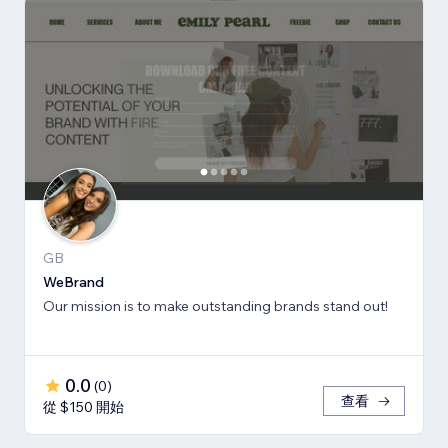
GB
WeBrand
Our mission is to make outstanding brands stand out!
0.0
(
0
)
查看
從 $150 開始