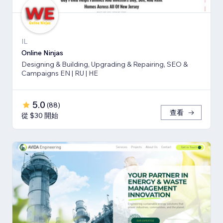
IL
Online Ninjas
Designing & Building, Upgrading & Repairing, SEO &
Campaigns EN | RU | HE
5.0
(
88
)
查看
從 $30 開始