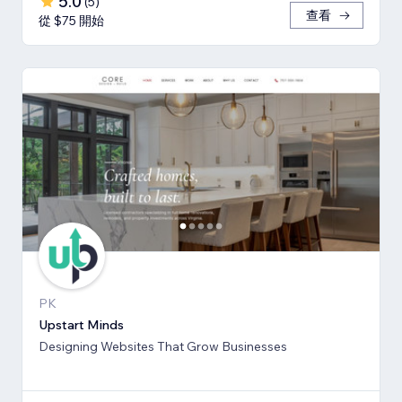
5.0
(
5
)
查看
從 $75 開始
PK
Upstart Minds
Designing Websites That Grow Businesses