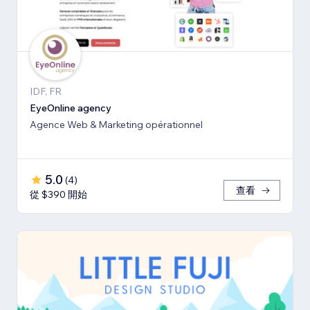
IDF, FR
EyeOnline agency
Agence Web & Marketing opérationnel
5.0
(
4
)
查看
從 $390 開始