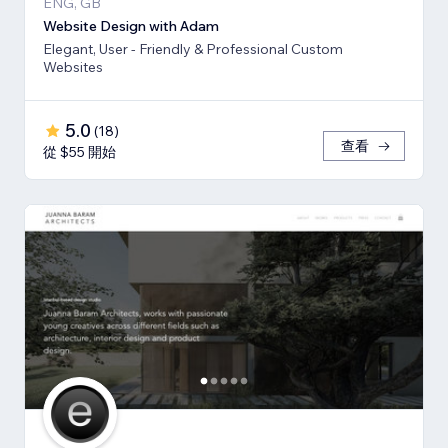
ENG, GB
Website Design with Adam
Elegant, User - Friendly & Professional Custom
Websites
5.0
(
18
)
查看
從 $55 開始