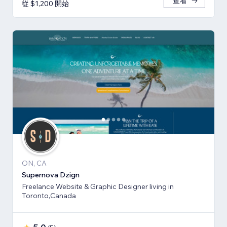
查看
從 $1,200 開始
ON, CA
Supernova Dzign
Freelance Website & Graphic Designer living in
Toronto,Canada