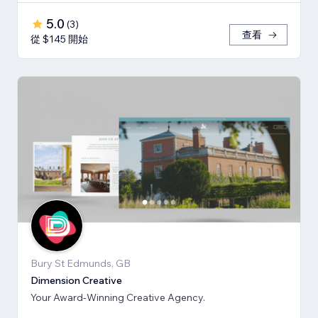
5.0
(
3
)
查看
從 $145 開始
Bury St Edmunds, GB
Dimension Creative
Your Award-Winning Creative Agency.