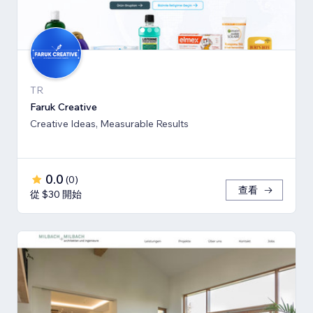
TR
Faruk Creative
Creative Ideas, Measurable Results
0.0
(
0
)
查看
從 $30 開始