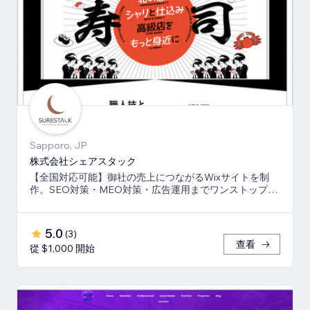
Sapporo, JP
株式会社シェアスタック
【全国対応可能】御社の売上につながるWixサイトを制
作。SEO対策・MEO対策・広告運用までワンストップ
で、伴走支援させて頂きます。
5.0
(
3
)
查看
從 $1,000 開始