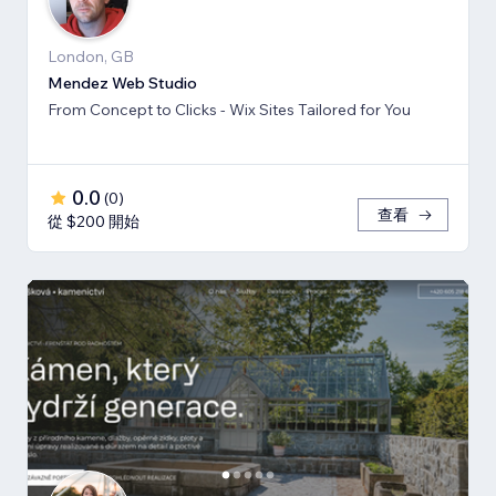
London, GB
Mendez Web Studio
From Concept to Clicks - Wix Sites Tailored for You
0.0
(
0
)
查看
從 $200 開始