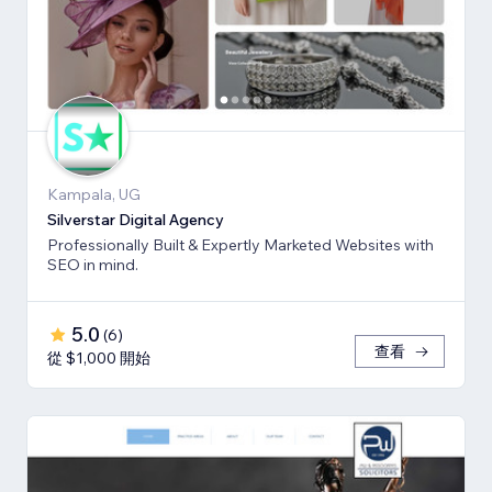
Kampala, UG
Silverstar Digital Agency
Professionally Built & Expertly Marketed Websites with
SEO in mind.
5.0
(
6
)
查看
從 $1,000 開始