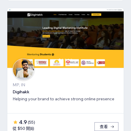
MP, IN
Digihakk
Helping your brand to achieve strong online presence
4.9
(
55
)
查看
從 $50 開始