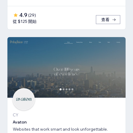
4.9
(
29
)
查看
從 $125 開始
CY
Avaton
Websites that work smart and look unforgettable.