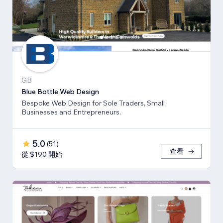
GB
Blue Bottle Web Design
Bespoke Web Design for Sole Traders, Small
Businesses and Entrepreneurs.
5.0
(
51
)
查看
從 $190 開始