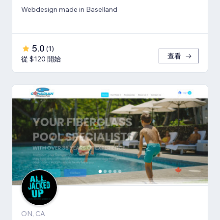
Webdesign made in Baselland
5.0
(
1
)
查看
從 $120 開始
ON, CA