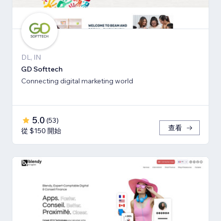
DL, IN
GD Softtech
Connecting digital marketing world
5.0
(
53
)
查看
從 $150 開始