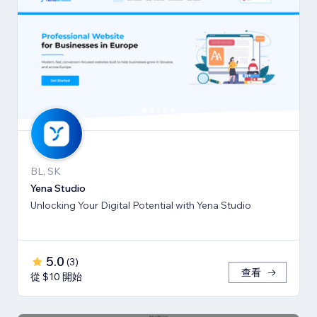
BL, SK
Yena Studio
Unlocking Your Digital Potential with Yena Studio
5.0
(
3
)
查看
從 $10 開始