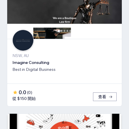
NSW, AU
Imagine Consulting
Best in Digital Business
0.0
(
0
)
查看
從 $150 開始