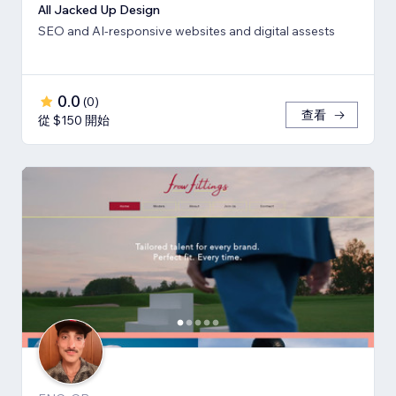
All Jacked Up Design
SEO and AI-responsive websites and digital assests
0.0
(
0
)
查看
從 $150 開始