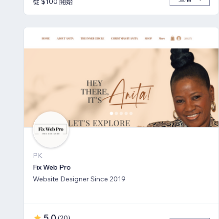
從 $100 開始
PK
Fix Web Pro
Website Designer Since 2019
5.0
(
20
)