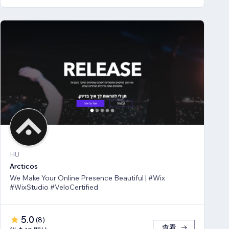
HU
Arcticos
We Make Your Online Presence Beautiful | #Wix
#WixStudio #VeloCertified
5.0
(
8
)
查看