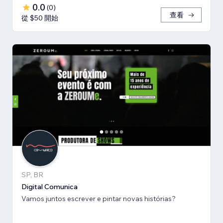
0.0
(
0
)
查看
從 $50 開始
SP, BR
Digital Comunica
Vamos juntos escrever e pintar novas histórias?