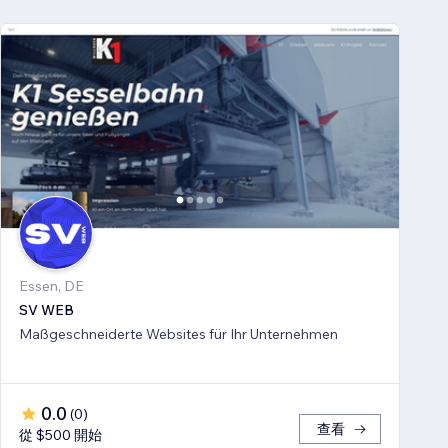
Essen, DE
SV WEB
Maßgeschneiderte Websites für Ihr Unternehmen
0.0
(
0
)
查看
從 $500 開始