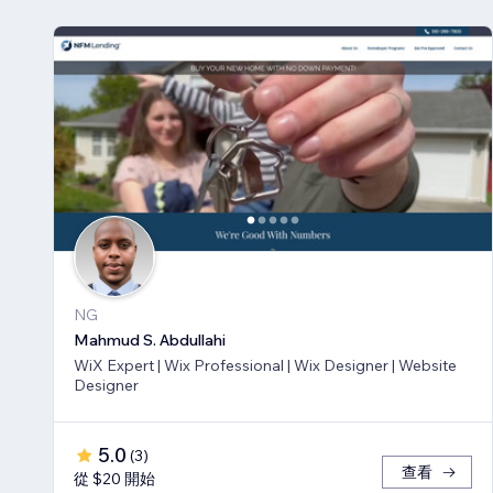
NG
Mahmud S. Abdullahi
WiX Expert | Wix Professional | Wix Designer | Website
Designer
5.0
(
3
)
查看
從 $20 開始