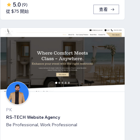
5.0
(
9
)
查看
從 $75 開始
PK
RS-TECH Website Agency
Be Professional, Work Professional