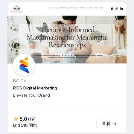
BC, CA
RDS Digital Marketing
Elevate Your Brand
5.0
(
19
)
查看
從 $618 開始