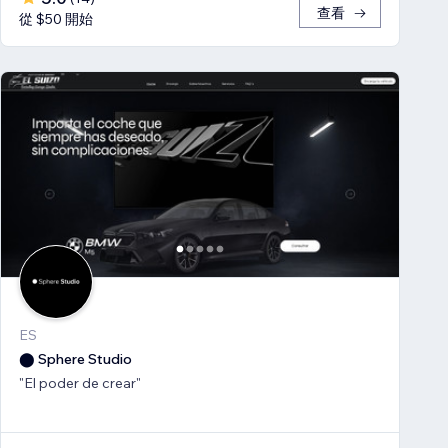
查看
從 $50 開始
ES
⬤ Sphere Studio
"El poder de crear"