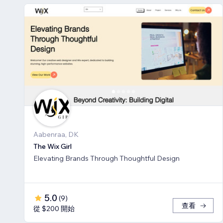
Aabenraa, DK
The Wix Girl
Elevating Brands Through Thoughtful Design
5.0
(
9
)
查看
從 $200 開始