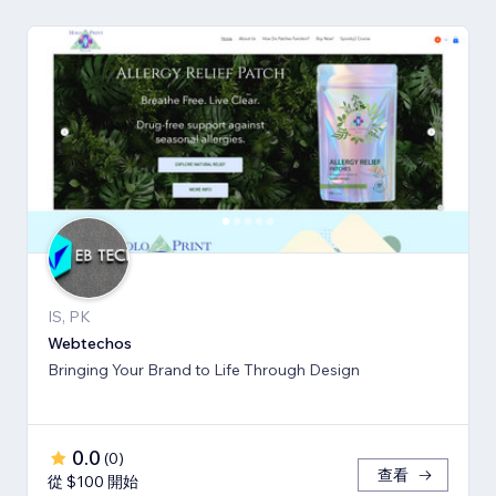
IS, PK
Webtechos
Bringing Your Brand to Life Through Design
0.0
(
0
)
查看
從 $100 開始