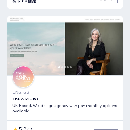
從 $180 開始
ENG, GB
The Wix Guys
UK Based. Wix design agency with pay monthly options
available.
5.0
(
3
)