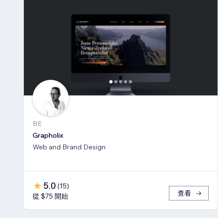
BE
Grapholix
Web and Brand Design
5.0
(
15
)
查看
從 $75 開始