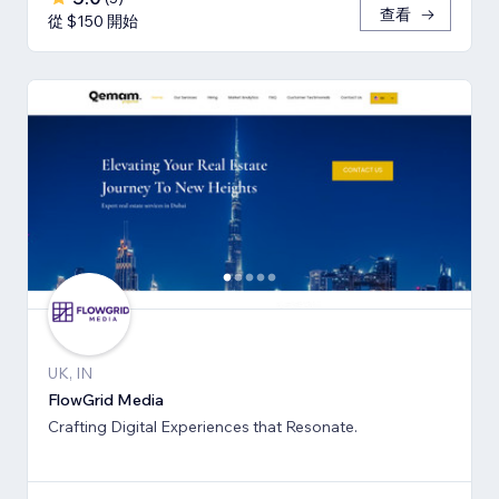
查看
從 $150 開始
UK, IN
FlowGrid Media
Crafting Digital Experiences that Resonate.