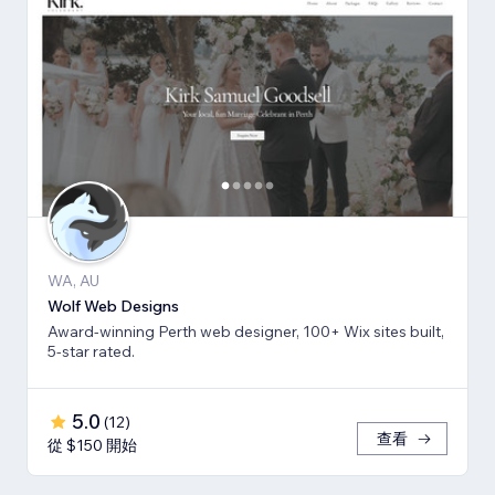
WA, AU
Wolf Web Designs
Award-winning Perth web designer, 100+ Wix sites built,
5-star rated.
5.0
(
12
)
查看
從 $150 開始