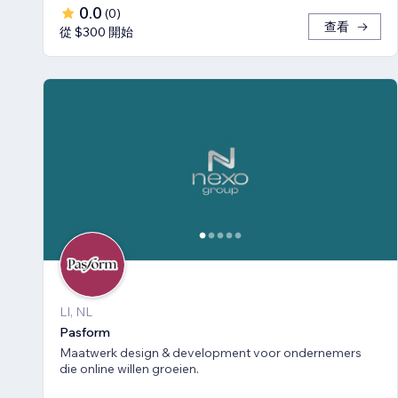
0.0
(
0
)
查看
從 $300 開始
LI, NL
Pasform
Maatwerk design & development voor ondernemers
die online willen groeien.