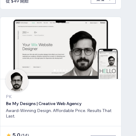
從 $49 開始
PK
Be My Designs | Creative Web Agency
Award-Winning Design. Affordable Price. Results That
Last.
5.0
(
14
)