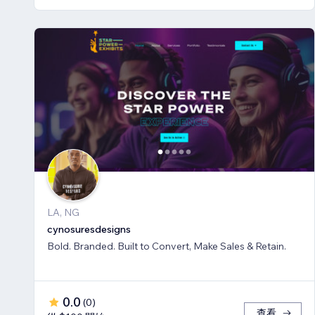
LA, NG
cynosuresdesigns
Bold. Branded. Built to Convert, Make Sales & Retain.
0.0
(
0
)
查看