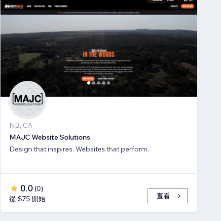
NB, CA
MAJC Website Solutions
Design that inspires. Websites that perform.
0.0
(
0
)
查看
從 $75 開始