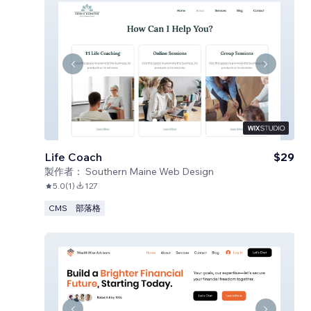
Life Coach
$29
製作者：
Southern Maine Web Design
5.0
(
1
)
127
CMS
部落格