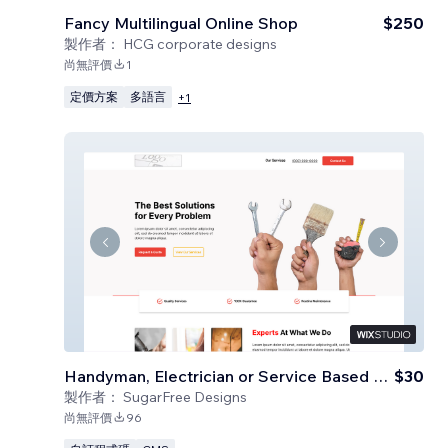
Fancy Multilingual Online Shop
$250
製作者：
HCG corporate designs
尚無評價
1
定價方案
多語言
+
1
Handyman, Electrician or Service Based Business
$30
製作者：
SugarFree Designs
尚無評價
96