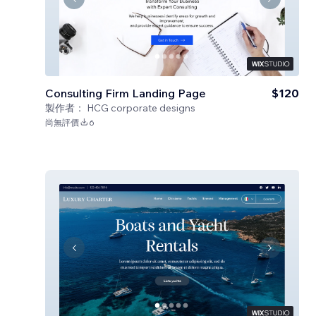
Consulting Firm Landing Page
$120
製作者：
HCG corporate designs
尚無評價
6