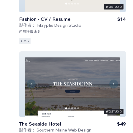
Fashion - CV / Resume
$14
製作者：
Inkryptis Design Studio
尚無評價
8
CMS
The Seaside Hotel
$49
製作者：
Southern Maine Web Design