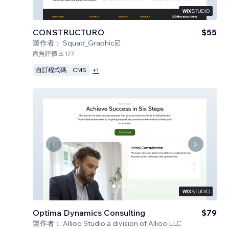
CONSTRUCTURO
$55
製作者：
Squad_Graphic☑️
尚無評價
177
自訂程式碼
CMS
+
1
Optima Dynamics Consulting
$79
製作者：
Allioo Studio a division of Allioo LLC