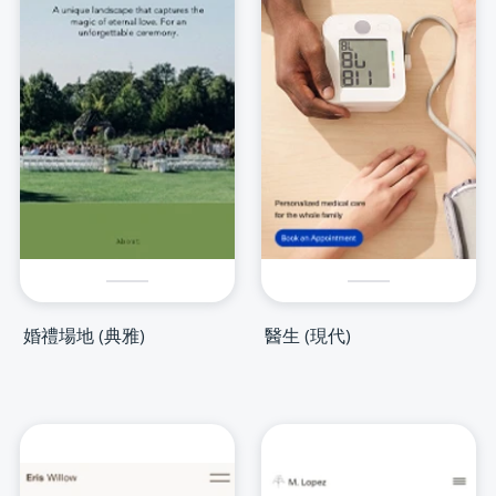
婚禮場地 (典雅)
醫生 (現代)