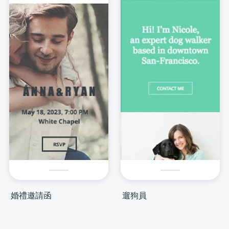
婚禮邀請函
遛狗員