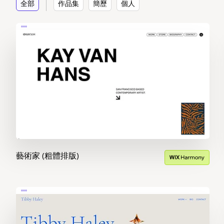
全部
作品集
簡歷
個人
藝術家 (粗體排版)