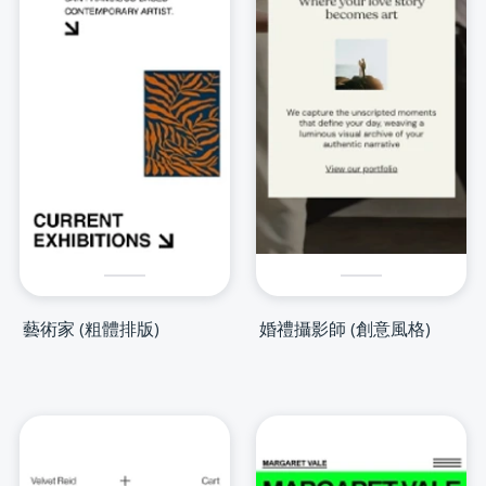
藝術家 (粗體排版)
婚禮攝影師 (創意風格)