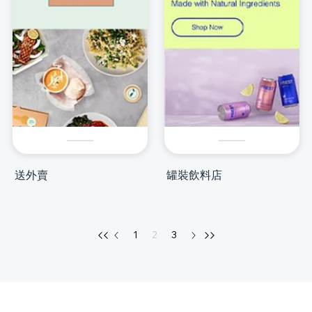
送外賣
罐裝飲料店
1
2
3